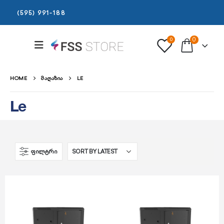
(595) 991-188
0
0
HOME
ᲛᲐᲦᲐᲖᲘᲐ
LE
Le
ᲤᲘᲚᲢᲠᲘ