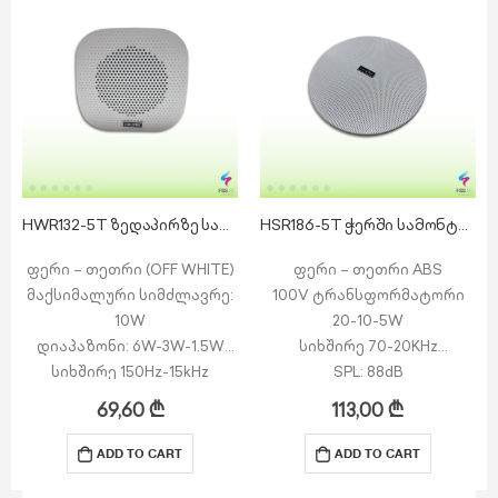
HWR132-5T ზედაპირზე სამონტაჟო დინამიკი
HSR186-5T ჭერში სამონტაჟო დინამიკი
ფერი – თეთრი (OFF WHITE)
ფერი – თეთრი ABS
მაქსიმალური სიმძლავრე:
100V ტრანსფორმატორი
10W
20-10-5W
დიაპაზონი: 6W-3W-1.5W
სიხშირე 70-20KHz
სიხშირე 150Hz-15kHz
SPL: 88dB
SPL: 100dB
Load: 20W
69,60
₾
113,00
₾
ხმაურის დაფარვის კუთხე
ზომები: Ø202(78)mm
ჰორიზონტალური: 120
ADD TO CART
ADD TO CART
გრადუსი