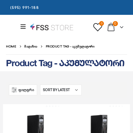
(595) 991-188
0
0
HOME
ᲛᲐᲦᲐᲖᲘᲐ
PRODUCT TAG -
ᲐᲙᲣᲛᲣᲚᲐᲢᲝᲠᲘ
Product Tag - აკუმულატორი
ᲤᲘᲚᲢᲠᲘ