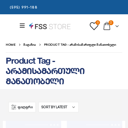
(595) 991-188
0
0
HOME
ᲛᲐᲦᲐᲖᲘᲐ
PRODUCT TAG -
ᲐᲠᲐᲛᲘᲡᲐᲛᲐᲠᲗᲣᲚᲘ ᲛᲐᲜᲐᲗᲝᲑᲔᲚᲘ
Product Tag -
არამისამართული
მანათობელი
ᲤᲘᲚᲢᲠᲘ