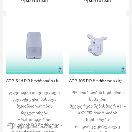
ADD TO CART
ADD TO CART
SMS შეტყობინება…
განგაშების თავიდან
ასაცილებლად
პროგრამული
ალგორითმით, შეუძლია
განასხვაოს განასხვაოს
გარემო პირობები
განგაშისგან
ორი…
ATP-546 PIR მოძრაობის სენსორი
ATP-105 PIR მოძრაობის სენსორის სამაგრი
ტყვიისგან თავისუფალი
PIR მოძრაობის სენსორის
პლასტიკური მასალა
სამაგრი
მგრძნობიარობის
შეეფერება ნებისმიერ ATP-
რეგულირება
XXX PIR მოძრაობის
ტრანზისტორით
სენსორებს
ATP სერიის PIR მოძრაობის
ცრუ განგაშის თავიდან
როგორც ჭერზე ასევე
დეტექტორებს აქვთ…