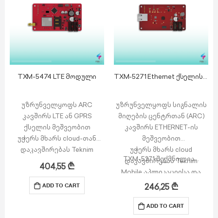
TXM-5474 LTE მოდული
TXM-5271 Ethernet ქსელის მოდული
უზრუნველყოფს ARC
უზრუნველყოფს სიგნალის
კავშირს LTE ან GPRS
მიღების ცენტრთან (ARC)
ქსელის მეშვეობით
კავშირს ETHERNET-ის
უჭერს მხარს cloud-თან
მეშვეობით
დაკავშირებას Teknim
უჭერს მხარს cloud
TXM-5271 შექმნილია…
Mobile აპლიკაციისა და
დაკავშირებას Teknim
404,55
₾
Teknim Mosaic Web-ის
Mobile აპლიკაციისა და
გამოსაყენებლად
Teknim Mosaic Web-ის
246,25
₾
ADD TO CART
უზრუნველყოფს SMS
გამოსაყენებლად
შეტყობინებებს ხანძრის,
აქვს დუბლირებული
ADD TO CART
განგაშის ან ხარვეზის
(Redundant Operation)