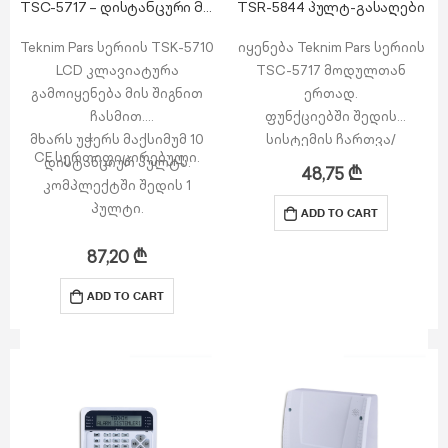
TSC-5717 – დისტანცური მართვის მოდული პულტ-გასაღებით
TSR-5844 პულტ-გასაღები
Teknim Pars სერიის TSK-5710
იყენება Teknim Pars სერიის
LCD კლავიატურა
TSC-5717 მოდულთან
გამოიყენება მის შიგნით
ერთად.
ჩასმით.
ფუნქციებში შედის
მხარს უჭერს მაქსიმუმ 10
სისტემის ჩართვა/
CE სერთიფიცირებული.
დისტანციურ პულტს.
გამორთვა, სახლის
48,75
₾
კომპლექტში შედის 1
რეჟიმში ჩართვა, პანიკის
პულტი.
განგაშის გააქტიურება და
ADD TO CART
PGM-ის კონტროლი.
მომხმარებელზე მინიჭების
87,20
₾
შემთხვევაში
ADD TO CART
შესაძლებელია მაქსიმუმ 10
ერთეულის გამოყენება,
მხოლოდ…