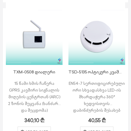
შემთხვევებში
მუშაობის ფუნქცია
მხარს…
ARC მხარდაჭერა
TXM-0508 დიალერი
TSD-5135 ოპტიკური კვამლის დეტექტორი Relay Output
15 წამი ხმის ჩაწერა
EN54-7 სერთიფიცირებული
GPRS კავშირი სიგნალის
ორი სხვადასხვა LED-ის
მიღების ცენტრთან (ARC)
მხარდაჭერა 360°
2 ზონის შეყვანა (ხანძარი
ხედვისთვის
და შეცდომა)
დაბინძურების შესახებ
1 PGM Output
გაფრთხილებები
340,10
₾
40,55
₾
თითო ზონაზე 8 ზარი და 8
ადაპტური დაცვა, იღებს
SMS შეტყობინება
სინჯებს გარემოდან ცრუ