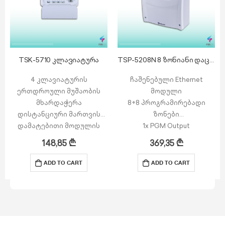
TSK-5710 კლავიატურა
TSP-5208N 8 ზონიანი დაცვის სიგნალიზაციის პანელი
4 კლავიატურის
ჩაშენებული Ethernet
ერთდროული მუშაობის
მოდული
მხარდაჭერა
8+8 პროგრამირებადი
დისტანციური მართვის
ზონები
დამატებითი მოდულის
1x PGM Output
მხარდაჭერა
10× სამომხმარებლო კოდი
148,85
₾
369,35
₾
კლავიატურის ზონა
ორი სხვადასხვა
კლავიატურის დალუქვის
მონიტორინგის
ADD TO CART
ADD TO CART
(Tamper) სენსორი
მხარდაჭერა (Ademco
LCD ეკრანი
Contact ID, SIA)
განათებით აღჭურვილი
მომხმარებლის
კლავიატურა (Backlit
ავტორიზაციის შეზღუდვა
Keypad)
ტრანსფორმატორით