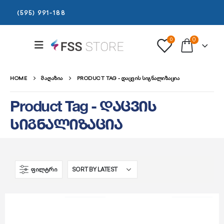
(595) 991-188
0
0
HOME
ᲛᲐᲦᲐᲖᲘᲐ
PRODUCT TAG -
ᲓᲐᲪᲕᲘᲡ ᲡᲘᲒᲜᲐᲚᲘᲖᲐᲪᲘᲐ
Product Tag - დაცვის
სიგნალიზაცია
ᲤᲘᲚᲢᲠᲘ