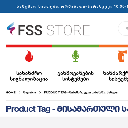
სამუშაო საათები: ორშაბათი-პარასკევი 10:00-1
სახანძრო
გახმოვანების
ხანძარქ
სიგნალიზაცია
სისტემები
სისტემ
HOME
ᲛᲐᲦᲐᲖᲘᲐ
PRODUCT TAG -
ᲛᲘᲡᲐᲛᲐᲠᲗᲣᲚᲘ ᲡᲐᲮᲐᲜᲫᲠᲝ ᲞᲐᲜᲔᲚᲘ
Product Tag - მისამართული