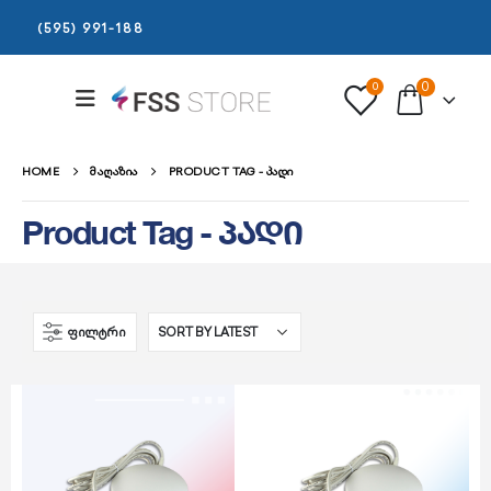
(595) 991-188
0
0
HOME
ᲛᲐᲦᲐᲖᲘᲐ
PRODUCT TAG -
ᲞᲐᲓᲘ
Product Tag - პადი
ᲤᲘᲚᲢᲠᲘ