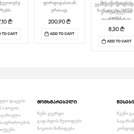
ქვეითებულ
ფირფიტასთან
მისამართების
უჟანგავი ფოლად
რებს
ერთად,
ბარათები (XPER
კონტაქტებით
ყობინოს
სმენადაქვეითებულ
cards)…
დეტექტორის
7,10
₾
200,90
₾
 განგაშის
პირებს წინასწარ
ტერმინალებისთვ
8,30
₾
აკუაციის
შეატყობინოს
ყველა ბაზას
 TO CART
ADD TO CART
ს შესახებ.
ხანძრის განგაშისა
მოყვება XPERT
ADD TO CART
დია ყველა
ან ევაკუაციის
ბარათები.
სახანძრო
სიგნალის შესახებ.
ზაციის და
გააქტიურებისას
უაციის
ვიბრირებს და
მასთან.
პულსირებს BS
g mini-XLR
5446-3 (2015)
ტორი და…
სტანდარტის
მოთხოვნების
იული დაცვის
მომხმარებელი
წესებ
შესაბამისად.
ნ იპოვით
ჩემი გვერდი
ჩვენი გ
…
 ავარიული
გადახდის მეთოდები
საგარა
 უსაფრთხოების
ნივთის მიწოდება
კონფიდ
 თქვენი