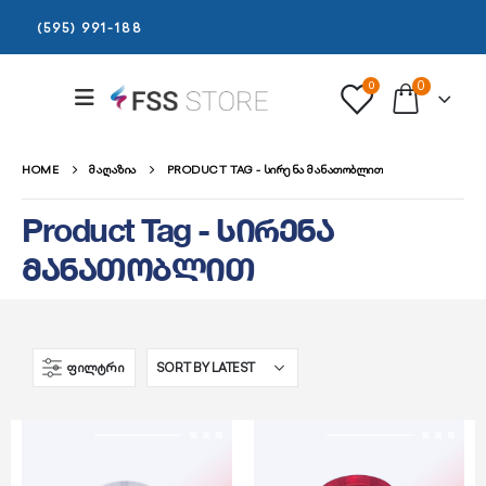
(595) 991-188
0
0
HOME
ᲛᲐᲦᲐᲖᲘᲐ
PRODUCT TAG -
ᲡᲘᲠᲔᲜᲐ ᲛᲐᲜᲐᲗᲝᲑᲚᲘᲗ
Product Tag - სირენა
მანათობლით
ᲤᲘᲚᲢᲠᲘ