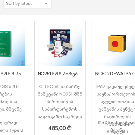
:
EVC302GS შ.შ.მ. პირების გამოძახების წერტილი
NC951 შ.შ.მ. პირების განგაშის სისტემა 1 ზონიანი (კომპლექტი)
NC802DEWA I
GS შ.შ.მ.
C-TEC-ის ბაზარზე
IP67 გადაუდებე
რების
წამყვანი NC951 შშმ
საუნა/ ორთქლის
ძახების
პირთათვის
სველი ოთახის
ი, მწვანე
საპირფარეშოს
განგაშის პუნქტ
საგანგაშო ნაკრები
(საჭიროებს
ტიურად
IP67 სტანდარტი
შეიცავს
NC889ERM
485,00
₾
ლი Type B
მქონე
ყველაფერს, რაც
მოდულს)