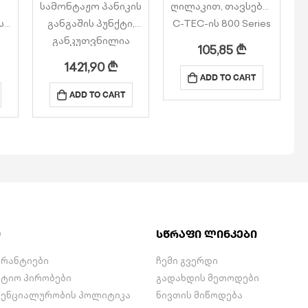
სამონტაჟო პანიკის
ღილაკით, თავსებადია
ს
განგაშის პუნქტი,
C-TEC-ის 800 Series
განკუთვნილია
ზარის
105,85
₾
საცურაო აუზებთან
სისტემისთვის.
1421,90
₾
ლი
გამოსაყენებლად.
წითელი LED
ADD TO CART
შეესაბამება 800
ინდიკატორი
ADD TO CART
Series-ის ზარის
ადასტურებს ზარს.
ელ
სისტემასთან
ზარების
NC889ERM
გასაუქმებლად
დ.
მრავალფუნქციური
საჭიროებს ცალკე
…
Call Latch…
RESET ღილაკი.
მონტაჟდება
სტანდარტულ UK 25
მმ…
ი
სწრაფი ლინკები
არანტიები
ჩემი გვერდი
ნტიო პირობები
გადახდის მეთოდები
ენციალურობის პოლიტიკა
ნივთის მიწოდება