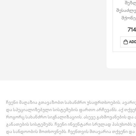
შეზ
შესაძლ
მქონე
გამო
71
წერ
დამზა
ADD
მტკიცე
მწ
ფოლა
თავსება
ის SigT
გადა
ხმ
კომუნ
ჩვენი მაღაზია გთავაზობთ სახანძრო უსაფრთხოების, ავარ
სისტე
და სპეციალიზებული სისტემების ფართო არჩევანს. აქ თქვე
ნები
როგორც სახანძრო სიგნალიზაციის, ასევე გახმოვანების და
განათების სისტემებს. ჩვენი ინვენტარი სრულად პასუხობს
და სანდოობის მოთხოვნებს. ჩვენთვის მთავარია თქვენი და