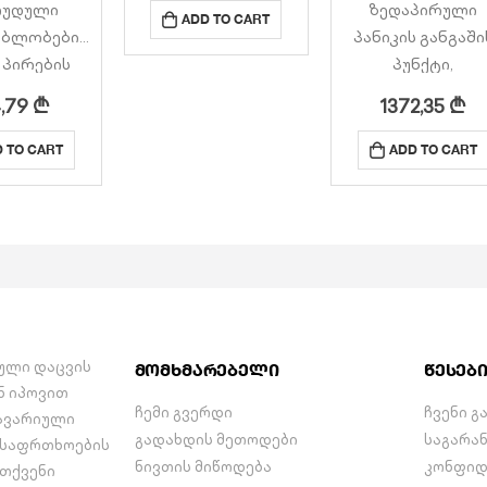
ღუდული
ზედაპირული
გჭირდებათ BS8300
ADD TO CART
ებლობების
პანიკის განგაში
სტანდარტის
 პირების
პუნქტი,
პუნქტის
ძახების
განკუთვნილია
შესაბამისისად..
4,79
₾
1372,35
₾
ტილი.
საუნებში, თურქუ
მოწყობილობათა
დებულია
აბანოსთვის,
ნაკრები NC951
 TO CART
ADD TO CART
, გამძლე
ორთქლის
აძლევს შშმ
ვანე
ოთახებსა და სვ
ადამიანს
დისგან.
სივრცეებში
„განგაშის“ ატეხვის
დია C-TEC-
გამოსაყენებლა
შესაძლებლობას
EL შ.შ.მ. /
შესაძლებელია
საგანგებო
უდებელი
სიტუაციის
ოვანი
შემთხვევაში.
იკაციის
იული დაცვის
ასევე…
მომხმარებელი
წესებ
მასთან.
ნ იპოვით
ჩემი გვერდი
ჩვენი გ
სმიერ…
 ავარიული
გადახდის მეთოდები
საგარა
 უსაფრთხოების
ნივთის მიწოდება
კონფიდ
 თქვენი