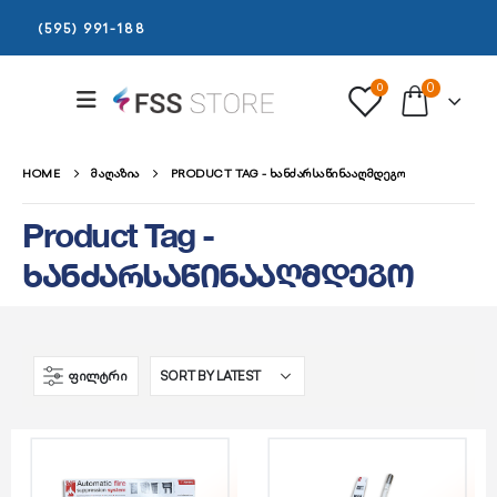
(595) 991-188
0
0
HOME
ᲛᲐᲦᲐᲖᲘᲐ
PRODUCT TAG -
ᲮᲐᲜᲫᲐᲠᲡᲐᲬᲘᲜᲐᲐᲦᲛᲓᲔᲒᲝ
Product Tag -
ხანძარსაწინააღმდეგო
ᲤᲘᲚᲢᲠᲘ