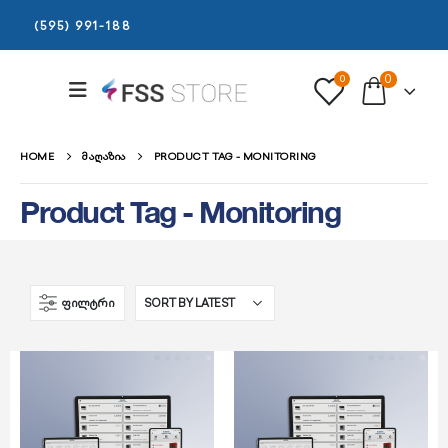
(595) 991-188
0
0
HOME
ᲛᲐᲦᲐᲖᲘᲐ
PRODUCT TAG -
MONITORING
Product Tag - Monitoring
ᲤᲘᲚᲢᲠᲘ