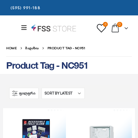
(595) 991-188
0
0
HOME
ᲛᲐᲦᲐᲖᲘᲐ
PRODUCT TAG -
NC951
Product Tag - NC951
ᲤᲘᲚᲢᲠᲘ