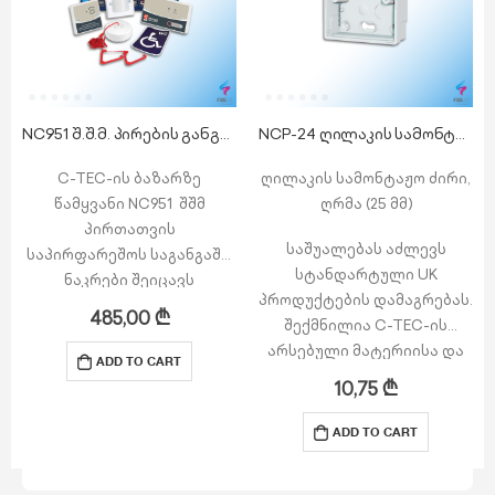
NC951 შ.შ.მ. პირების განგაშის სისტემა 1 ზონიანი (კომპლექტი)
NCP-24 ღილაკის სამონტაჟო ძირი
C-TEC-ის ბაზარზე
ღილაკის სამონტაჟო ძირი,
წამყვანი NC951 შშმ
ღრმა (25 მმ)
პირთათვის
საშუალებას აძლევს
საპირფარეშოს საგანგაშო
სტანდარტული UK
ნაკრები შეიცავს
პროდუქტების დამაგრებას.
ყველაფერს, რაც
485,00
₾
შექმნილია C-TEC-ის
გჭირდებათ BS8300
არსებული მატერიისა და
სტანდარტის პუნქტის
ADD TO CART
ფერთა შესაბამისად.
შესაბამისისად..
10,75
₾
მდგრადი და გამძლე
მოწყობილობათა ნაკრები
კონსტრუქცია.
NC951 აძლევს შშმ
ADD TO CART
შესაძლებელია პირდაპირ
ადამიანს „განგაშის“
კედელზე ზედაპირული
ატეხვის შესაძლებლობას