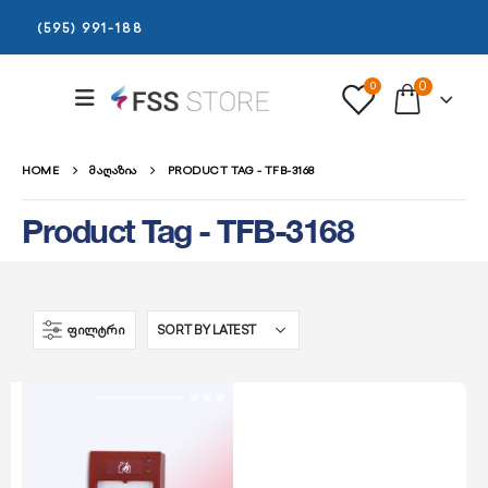
(595) 991-188
0
0
HOME
ᲛᲐᲦᲐᲖᲘᲐ
PRODUCT TAG -
TFB-3168
Product Tag - TFB-3168
ᲤᲘᲚᲢᲠᲘ