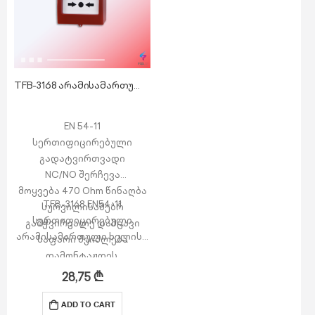
TFB-3168 არამისამართული ხელის ღილაკი LED ინდიკატორით
EN 54-11
სერთიფიცირებული
გადატვირთვადი
NC/NO შერჩევა
მოყვება 470 Ohm წინაღბა
TFB-3168 EN54-11
სურვილისამებრ
სერთიფიცირებული
გამჭვირვალე დამცავი
არამისამართული ხელის…
საფარი შეიძლება
დამონტაჟდეს.
შესძლებელია საფარის
28,75
₾
დალუქვა
თავსებადია ყველა
ADD TO CART