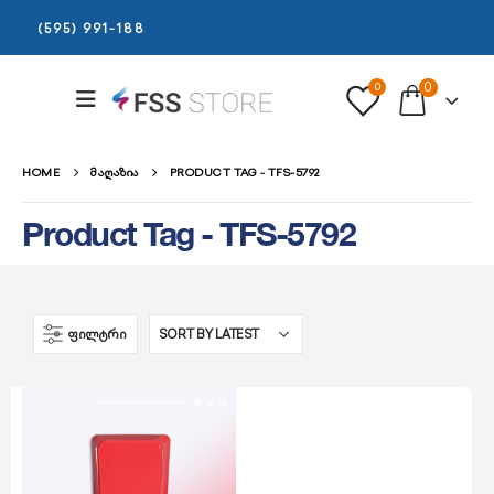
(595) 991-188
0
0
HOME
ᲛᲐᲦᲐᲖᲘᲐ
PRODUCT TAG -
TFS-5792
Product Tag - TFS-5792
ᲤᲘᲚᲢᲠᲘ