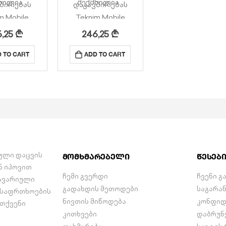
ნილია…
შექმნილია…
შირებას
დაკავშირებას
m Mobile
Teknim Mobile
ციისა და
აპლიკაციისა და
6,25
₾
246,25
₾
Mosaic Web-
Teknim Mosaic Web-
ის
ის
 TO CART
ADD TO CART
ყენებლად
გამოსაყენებლად
აქვს
აქვს
ირებული
დუბლირებული
dundant
(Redundant
n) მუშაობის
Operation) მუშაობის
ნქცია
ფუნქცია
არდაჭერა
ARC მხარდაჭერა
იული დაცვის
მომხმარებელი
წესებ
ნ იპოვით
ჩემი გვერდი
ჩვენი გ
 ავარიული
გადახდის მეთოდები
საგარა
 უსაფრთხოების
ნივთის მიწოდება
კონფიდ
 თქვენი
კითხვები
დაბრუნ