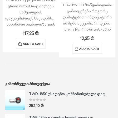
TFM-1221 აქვს ერთი input და
TFA-1196 LED მოწყობილობა
ერთი output რაც აძლევს
გამოიყენება როგორც
საშუალებას
დამატებითი ინდიკატორი
დაუკავშირდეს სხვადასხვა
იმ შემთხვევაში, როდესაც
სახანძრო სიგნალიზაციის
დეტექტორებზე განგაშის
სისემის
117,25
₾
LED-ები არ ჩანს მაღალ
მოწყობილობებსაქვს
12,35
₾
ჭერის, ჭერის ფორმის,
დამატებული იზოლატორი
ADD TO CART
შეზღუდული წვდომის
მოკლე შერთვისგან
ADD TO CART
ოთახების და ა.შ.
დასაცავად.
მიზეზების გამო.
დისტანციური ინდიკატორი
გამოიყენება…
ᲒᲐᲛᲝᲠᲩᲔᲣᲚᲘ ᲞᲠᲝᲓᲣᲥᲪᲘᲐ
TWD-1850 უსადენო კომბინირებული დეტექტორი
0
out of 5
252,10
₾
TWB-1866 უსადენო ხელის ღილაკი