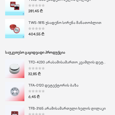
0
out of 5
281,45
₾
TWS-1815 უსადენო სირენა მანათობლით
0
out of 5
404,55
₾
ᲡᲐᲣᲙᲔᲗᲔᲡᲝ ᲒᲐᲧᲘᲓᲕᲐᲓᲘ ᲞᲠᲝᲓᲣᲥᲪᲘᲐ
TFD-4230 არასამისამართო კვამლის დეტექტორი
0
out of 5
32,85
₾
TFA-0120 დეტექტორის ბაზა
0
out of 5
6,45
₾
TFB-3165 არამისამართული ხელის ღილაკი