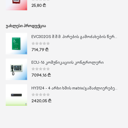
0
out of 5
25,80
₾
ᲣᲐᲮᲚᲔᲡᲘ ᲞᲠᲝᲓᲣᲥᲪᲘᲐ
EVC302GS შ.შ.მ. პირების გამოძახების წერტილი
0
out of 5
714,79
₾
ECU-16 კომუნიკაციის კონტროლერი
0
out of 5
7094,16
₾
HY3124 - 4 არხი ხმის matrix/გამაძლიერებელი 20 VAC
0
out of 5
2420,05
₾