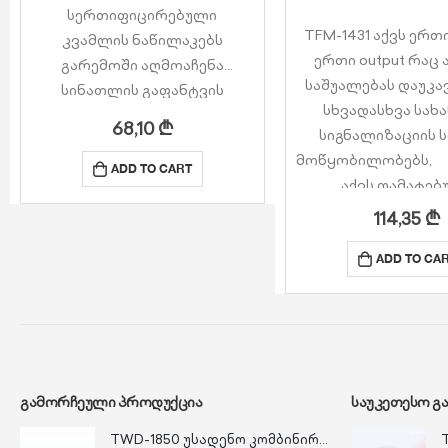
სერთიფიცირებული
TFM-1431 აქვს ერთი
კვამლის ნაწილაკებს
ერთი output რაც
გარემოში აღმოაჩენა
საშუალებას დაუკა
სინათლის გაფანტვის
სხვადასხვა სახ
პრინციპით
68,10
₾
სიგნალიზაციის ს
2x LED ინდიკატორი,
მოწყობ
საშუალებას გაძლევს
ADD TO CART
აქვს დამატებ
დეტექტორის დანახვის 360 °
იზოლატორი მ
არეალს
114,35
₾
შერთვისგან დასა
სამი სხვადასხვა ფერის
ADD TO CA
სიგნალი LED-ებით, რათა
აჩვენოს სხვადასხვა…
ᲒᲐᲛᲝᲠᲩᲔᲣᲚᲘ ᲞᲠᲝᲓᲣᲥᲪᲘᲐ
ᲡᲐᲣᲙᲔᲗᲔᲡᲝ Გ
TWD-1850 უსადენო კომბინირებული დეტექტორი