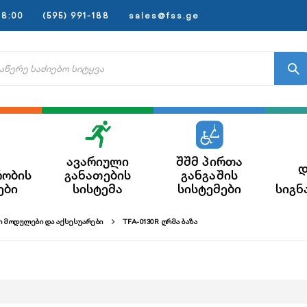
8:00
(595) 991-188
sales@fss.ge
ავარიული
შშმ პირთა
დ
რობის
განათების
განგაშის
ები
სისტემა
სისტემები
სიგნ
 ᲛᲝᲓᲣᲚᲔᲑᲘ ᲓᲐ ᲐᲥᲡᲔᲡᲣᲐᲠᲔᲑᲘ
TFA-0130R ᲦᲠᲛᲐ ᲑᲐᲖᲐ