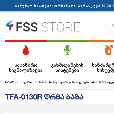
სამუშაო საათები: ორშაბათი-პარასკევი 10:00-1
სახანძრო
გახმოვანების
ხანძარქ
სიგნალიზაცია
სისტემები
სისტემ
HOME
ᲛᲐᲦᲐᲖᲘᲐ
ᲡᲐᲮᲐᲜᲫᲠᲝ ᲡᲘᲒᲜᲐᲚᲘᲖᲐᲪᲘᲘᲡ ᲡᲘᲡᲢᲔᲛᲔᲑᲘ
,
ᲐᲠᲐᲛᲘᲡᲐᲛᲐᲠᲗᲣᲚᲘ
TFA-0130R ღრმა ბაზა