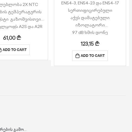
EN54-3, EN54-23 და EN54-17
ლებლობა 2X NTC
სერთიფიცირებული
ბის ტემპერატურის
აქვს დამატებული
სტი გაზომვისთვის
იზოლატორი
ელყოფს A2S და A2R
97 dB ხმის დონე
გამოვლენას
61,00
₾
42 სხვადასხვა ხმის ტონი
სხვადასხვა ფერის
123,15
₾
ხმის დონის 3 განსხვავებული
ი LED-ებით, რათა
ADD TO CART
ვარიანტი
სხვადასხვა სტატუსი,
ADD TO CART
3 განსხვავებული Flasher
ის სიგნალიზაცია,
რეჟიმი
ლე ჩართვა და…
3 განსხვავებული სიკაშკაშის
რეჟიმი
…
EVC302GS შ.შ.მ. პირების გამოძახების წერტილი