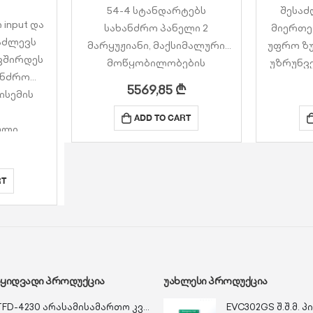
54-4 სტანდარტებს
შესაძ
 input და
სახანძრო პანელი 2
მიერთე
 აძლევს
მარყუჟიანი, მაქსიმალური
უფრო ზუ
ვშირდეს
მოწყობილობების
უზრუნვ
ანძრო
რაოდენობა მარყუჟზე 240
5569,85
₾
ისემის
ცალი (ჯამში 480 ცალი)
სამი 
ილობებს,
16 პანელის ერთ ქსელში
სიგნალ
ADD TO CART
ული
გაერთიანების
აჩვენოს 
ოკლე
შესაძლებლობა TdNet
ხანძრ
ცავად.
პროტოკოლით (ქსელის…
მოკ
RT
ᲐᲧᲘᲓᲕᲐᲓᲘ ᲞᲠᲝᲓᲣᲥᲪᲘᲐ
ᲣᲐᲮᲚᲔᲡᲘ ᲞᲠᲝᲓᲣᲥᲪᲘᲐ
TFD-4230 არასამისამართო კვამლის დეტექტორი