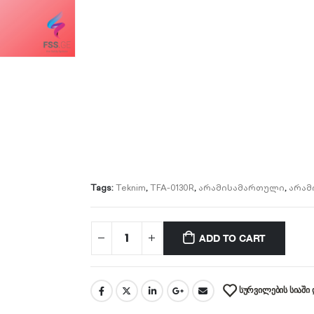
Tags:
Teknim
,
TFA-0130R
,
არამისამართული
,
არამ
ADD TO CART
ᲡᲣᲠᲕᲘᲚᲔᲑᲘᲡ ᲡᲘᲐᲨᲘ 