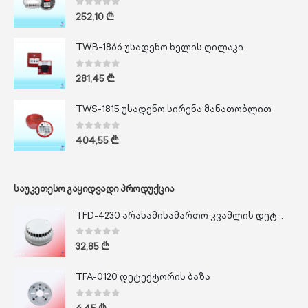
0
out of 5
252,10
₾
TWB-1866 უსადენო ხელის ღილაკი
0
out of 5
281,45
₾
TWS-1815 უსადენო სირენა მანათობლით
0
out of 5
404,55
₾
ᲡᲐᲣᲙᲔᲗᲔᲡᲝ ᲒᲐᲧᲘᲓᲕᲐᲓᲘ ᲞᲠᲝᲓᲣᲥᲪᲘᲐ
TFD-4230 არასამისამართო კვამლის დეტექტორი
0
out of 5
32,85
₾
TFA-0120 დეტექტორის ბაზა
0
out of 5