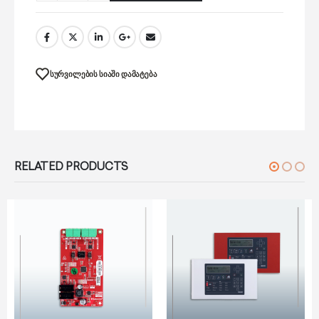
ᲡᲣᲠᲕᲘᲚᲔᲑᲘᲡ ᲡᲘᲐᲨᲘ ᲓᲐᲛᲐᲢᲔᲑᲐ
RELATED PRODUCTS