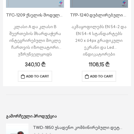
TFC-1209 ქსელის მოდული იზოლატორით
TFP-1240 დუბლირებული სახანძრო პანელი
კლასი A და კლასი B
აკმაყოფილებს EN 54-2 და
შეერთების მხარდაჭერა
EN 54-4 სტანდარტებს
ინტეგრირებული მოკლე
240 x 64px გრაფიკული
ჩართვის იზოლატორი
ეკრანი და Led
უზრუნველყოფს
ინდიკატორები
სტაბილურად მონაცემების
ადვილად სამართავი
340,10
₾
1108,15
₾
გადაცემას Ring და/ან Bus
მენიუ
ტოპოლოგიის მეშვეობით
მთავარ სახანძრო
ADD TO CART
ADD TO CART
იყენებს RS485 სერიულ
პანელთან Real
კომუნიკაციას,
time კავშირი RS-485
მონაცემების გადაცემის
სერიული კომუნიკაციით
სიჩქარე 230.400bps
კომუნიკაციის კაბელის
Same…
სიგრძე…
ᲒᲐᲛᲝᲠᲩᲔᲣᲚᲘ ᲞᲠᲝᲓᲣᲥᲪᲘᲐ
TWD-1850 უსადენო კომბინირებული დეტექტორი