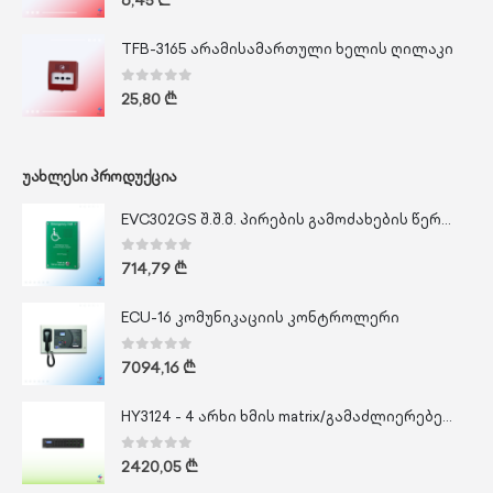
6,45
₾
TFB-3165 არამისამართული ხელის ღილაკი
0
out of 5
25,80
₾
ᲣᲐᲮᲚᲔᲡᲘ ᲞᲠᲝᲓᲣᲥᲪᲘᲐ
EVC302GS შ.შ.მ. პირების გამოძახების წერტილი
0
out of 5
714,79
₾
ECU-16 კომუნიკაციის კონტროლერი
0
out of 5
7094,16
₾
HY3124 - 4 არხი ხმის matrix/გამაძლიერებელი 20 VAC
0
out of 5
2420,05
₾