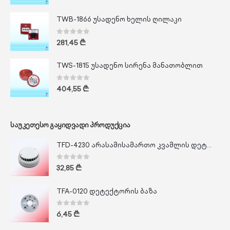
TWB-1866 უსადენო ხელის ღილაკი
0
out of 5
281,45
₾
TWS-1815 უსადენო სირენა მანათობლით
0
out of 5
404,55
₾
ᲡᲐᲣᲙᲔᲗᲔᲡᲝ ᲒᲐᲧᲘᲓᲕᲐᲓᲘ ᲞᲠᲝᲓᲣᲥᲪᲘᲐ
TFD-4230 არასამისამართო კვამლის დეტექტორი
0
out of 5
32,85
₾
TFA-0120 დეტექტორის ბაზა
0
out of 5
6,45
₾