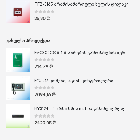
TFB-3165 არამისამართული ხელის ღილაკი
0
out of 5
25,80
₾
ᲣᲐᲮᲚᲔᲡᲘ ᲞᲠᲝᲓᲣᲥᲪᲘᲐ
EVC302GS შ.შ.მ. პირების გამოძახების წერტილი
0
out of 5
714,79
₾
ECU-16 კომუნიკაციის კონტროლერი
0
out of 5
7094,16
₾
HY3124 - 4 არხი ხმის matrix/გამაძლიერებელი 20 VAC
0
out of 5
2420,05
₾