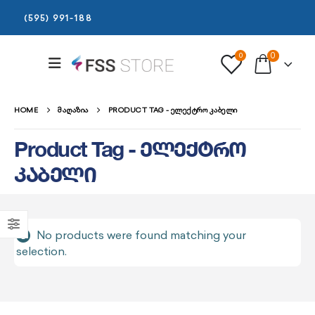
(595) 991-188
0
0
HOME
ᲛᲐᲦᲐᲖᲘᲐ
PRODUCT TAG -
ᲔᲚᲔᲥᲢᲠᲝ ᲙᲐᲑᲔᲚᲘ
Product Tag - ელექტრო
კაბელი
No products were found matching your
selection.